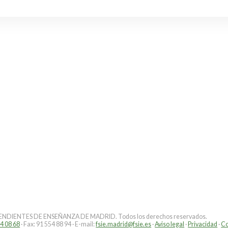
DIENTES DE ENSEÑANZA DE MADRID. Todos los derechos reservados.
4 08 68
· Fax: 91 554 88 94 · E-mail:
fsie.madrid@fsie.es
·
Aviso legal
·
Privacidad
·
Co