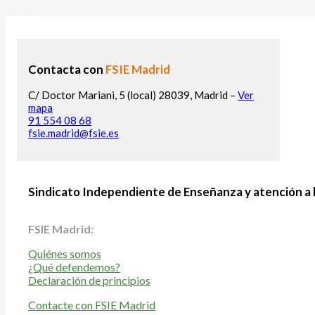
Contacta con
FSIE Madrid
C/ Doctor Mariani, 5 (local) 28039, Madrid –
Ver
mapa
91 554 08 68
fsie.madrid@fsie.es
Sindicato Independiente de Enseñanza y atención a 
FSIE Madrid:
Quiénes somos
¿Qué defendemos?
Declaración de principios
Contacte con FSIE Madrid