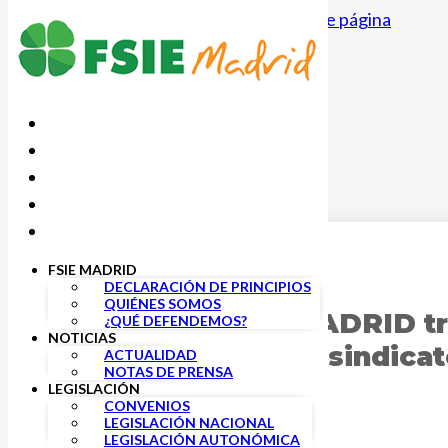
Saltar al contenido principal
Saltar al pie de página
FSIE MADRID
18 NOVIEMBRE, 2019
DECLARACIÓN DE PRINCIPIOS
QUIÉNES SOMOS
13/11/2019 FSIEMADRID tra
¿QUÉ DEFENDEMOS?
NOTICIAS
Consejería como sindicat
ACTUALIDAD
NOTAS DE PRENSA
LEGISLACIÓN
CONVENIOS
LEGISLACIÓN NACIONAL
LEGISLACIÓN AUTONÓMICA