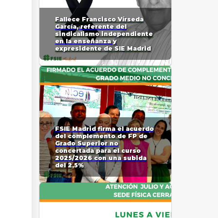
Fallece Francisco Vírseda
García, referente del
sindicalismo independiente
en la enseñanza y
expresidente de SIE Madrid
FSIE Madrid firma el acuerdo
del complemento de FP de
Grado Superior no
concertada para el curso
2025/2026 con una subida
del 2,5%