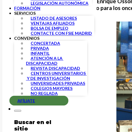
El pasado jueves 24 de febrero,
Enrique Ossor
LEGISLACIÓN AUTONÓMICA
los CFGS el próximo mes de junio
para los
onc
FORMACIÓN
SERVICIOS
LISTADO DE ASESORES
VENTAJAS AFILIADOS
BOLSA DE EMPLEO
CONTACTE CON FSIE MADRID
CONVENIOS
CONCERTADA
PRIVADA
INFANTIL
ATENCIÓN A LA 
DISCAPACIDAD
REVISTA DISCAPACIDAD
CENTROS UNIVERSITARIOS 
 Y DE INVESTIGACIÓN
UNIVERSIDADES PRIVADAS
COLEGIOS MAYORES
NO REGLADA
AFÍLIATE
Buscar en el
sitio