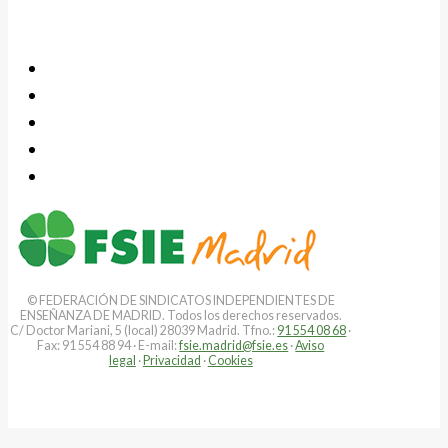
© FEDERACIÓN DE SINDICATOS INDEPENDIENTES DE
ENSEÑANZA DE MADRID. Todos los derechos reservados.
C/ Doctor Mariani, 5 (local) 28039 Madrid. Tfno.:
91 554 08 68
·
Fax: 91 554 88 94 · E-mail:
fsie.madrid@fsie.es
·
Aviso
legal
·
Privacidad
·
Cookies