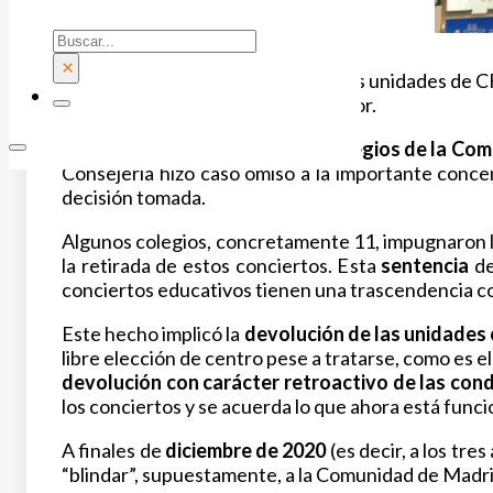
Buscar
×
La denegación de renovación de las unidades de CF
Ciclos Formativos de Grado Superior.
Esta medida
afectó a unos 50 colegios de la Co
Consejería hizo caso omiso a la importante concen
decisión tomada.
Algunos colegios, concretamente 11, impugnaron la
la retirada de estos conciertos. Esta
sentencia
de
conciertos educativos tienen una trascendencia co
Este hecho implicó la
devolución de las unidades
libre elección de centro pese a tratarse, como es e
devolución con carácter retroactivo de las cond
los conciertos y se acuerda lo que ahora está func
A finales de
diciembre de 2020
(es decir, a los tre
“blindar”, supuestamente, a la Comunidad de Madrid