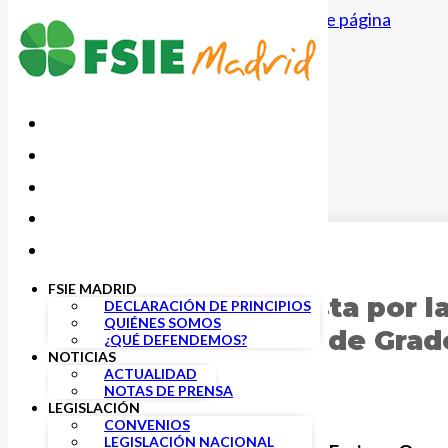
Saltar al contenido principal
Saltar al pie de página
1 MARZO, 2022
FSIE MADRID
FSIE Madrid apuesta por l
DECLARACIÓN DE PRINCIPIOS
QUIÉNES SOMOS
Ciclos Formativos de Grad
¿QUÉ DEFENDEMOS?
NOTICIAS
ACTUALIDAD
NOTAS DE PRENSA
LEGISLACIÓN
CONVENIOS
LEGISLACIÓN NACIONAL