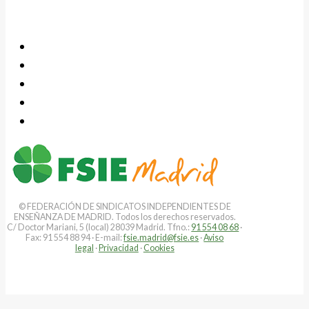
© FEDERACIÓN DE SINDICATOS INDEPENDIENTES DE
ENSEÑANZA DE MADRID. Todos los derechos reservados.
C/ Doctor Mariani, 5 (local) 28039 Madrid. Tfno.:
91 554 08 68
·
Fax: 91 554 88 94 · E-mail:
fsie.madrid@fsie.es
·
Aviso
legal
·
Privacidad
·
Cookies