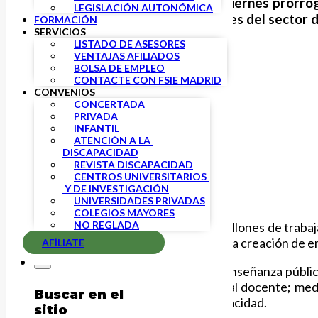
El Gobierno aprobó el pasado viernes prorroga
LEGISLACIÓN AUTONÓMICA
2023 pero solo a los trabajadores del sector de
FORMACIÓN
SERVICIOS
LISTADO DE ASESORES
VENTAJAS AFILIADOS
BOLSA DE EMPLEO
CONTACTE CON FSIE MADRID
CONVENIOS
CONCERTADA
PRIVADA
INFANTIL
ATENCIÓN A LA 
DISCAPACIDAD
REVISTA DISCAPACIDAD
CENTROS UNIVERSITARIOS 
 Y DE INVESTIGACIÓN
UNIVERSIDADES PRIVADAS
COLEGIOS MAYORES
NO REGLADA
Parece ser que para el Ejecutivo millones de trabaj
del rejuvenecimiento de plantilla y la creación de 
AFÍLIATE
FSIE denuncia además que en la enseñanza pública
facilitando la jubilación del personal docente; me
Buscar en el
atención a las personas con discapacidad.
sitio