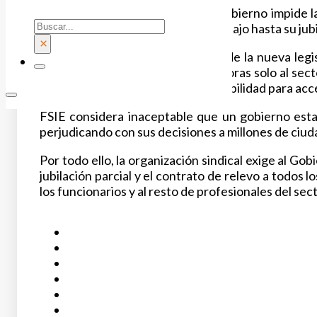
De hecho, en nuestro sector el Gobierno impide la 
Buscar
permanecer en sus puestos de trabajo hasta su jubila
×
Ahora y ante la entrada en vigor de la nueva leg
Gobierno decide aplicar estas mejoras solo al sect
los que de facto se les cierra la posibilidad para acce
FSIE considera inaceptable que un gobierno esta
perjudicando con sus decisiones a millones de ciu
Por todo ello, la organización sindical exige al G
jubilación parcial y el contrato de relevo a todos 
los funcionarios y al resto de profesionales del se