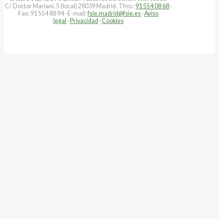
C/ Doctor Mariani, 5 (local) 28039 Madrid. Tfno.:
91 554 08 68
·
Fax: 91 554 88 94 · E-mail:
fsie.madrid@fsie.es
·
Aviso
legal
·
Privacidad
·
Cookies