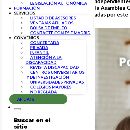
La Federación de Sindicatos Independient
LEGISLACIÓN AUTONÓMICA
conmemoración promovida por la Asamblea Gener
FORMACIÓN
SERVICIOS
bienestar de las personas afectadas por este 
LISTADO DE ASESORES
VENTAJAS AFILIADOS
BOLSA DE EMPLEO
CONTACTE CON FSIE MADRID
CONVENIOS
CONCERTADA
PRIVADA
INFANTIL
ATENCIÓN A LA 
DISCAPACIDAD
REVISTA DISCAPACIDAD
CENTROS UNIVERSITARIOS 
 Y DE INVESTIGACIÓN
UNIVERSIDADES PRIVADAS
COLEGIOS MAYORES
NO REGLADA
AFÍLIATE
Buscar en el
sitio