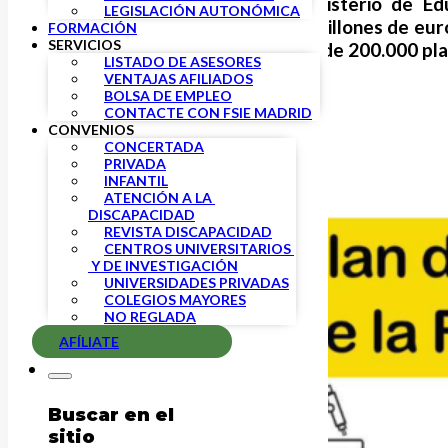
El Gobierno, a través del Ministerio de E
LEGISLACIÓN AUTONÓMICA
Profesional”, dotado de 1500 millones de eu
FORMACIÓN
SERVICIOS
que, además, prevé la creación de 200.000 pla
LISTADO DE ASESORES
VENTAJAS AFILIADOS
BOLSA DE EMPLEO
CONTACTE CON FSIE MADRID
CONVENIOS
CONCERTADA
PRIVADA
INFANTIL
ATENCIÓN A LA 
DISCAPACIDAD
REVISTA DISCAPACIDAD
CENTROS UNIVERSITARIOS 
 Y DE INVESTIGACIÓN
UNIVERSIDADES PRIVADAS
COLEGIOS MAYORES
NO REGLADA
AFÍLIATE
Buscar en el
sitio