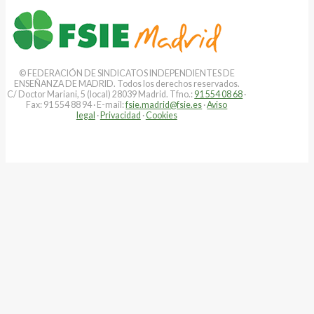
© FEDERACIÓN DE SINDICATOS INDEPENDIENTES DE
ENSEÑANZA DE MADRID. Todos los derechos reservados.
C/ Doctor Mariani, 5 (local) 28039 Madrid. Tfno.:
91 554 08 68
·
Fax: 91 554 88 94 · E-mail:
fsie.madrid@fsie.es
·
Aviso
legal
·
Privacidad
·
Cookies