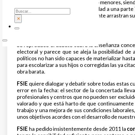
percibiendo por ello salarios mucho menores, siendo
pues se da un gran servicio de calidad a una parte
Buscar
déficit económico que históricamente arrastran su
×
se incluya.
Se reproduce el debate sobre la enseñanza concer
electoral y parece que se aleja la posibilidad d
políticos no han sido capaces de materializar has
para escolarizar a sus hijos o corregidas las ya c
obra barata.
FSIE
quiere dialogar y debatir sobre todas estas c
error en la fecha: el sector de la concertada ll
profesionales y centros que no pueden ser excluid
valorado y que está harto de que continuamente s
trabajo y una mejora de sus condiciones laborales
unos objetivos acordes con el desarrollo de nuest
FSIE
ha pedido insistentemente desde 2011 la
con