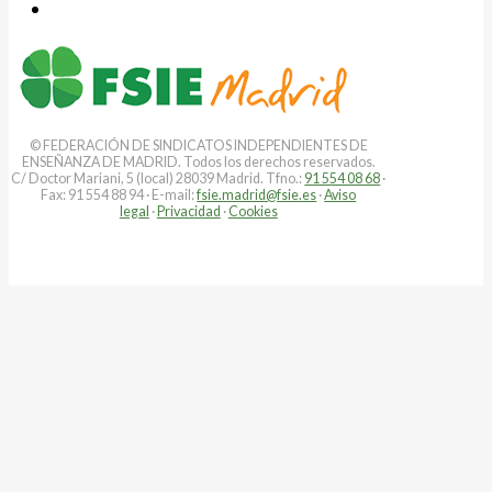
© FEDERACIÓN DE SINDICATOS INDEPENDIENTES DE
ENSEÑANZA DE MADRID. Todos los derechos reservados.
C/ Doctor Mariani, 5 (local) 28039 Madrid. Tfno.:
91 554 08 68
·
Fax: 91 554 88 94 · E-mail:
fsie.madrid@fsie.es
·
Aviso
legal
·
Privacidad
·
Cookies