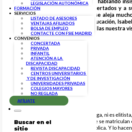
En las últimas semanas se está hablando insi
LEGISLACIÓN AUTONÓMICA
atribuyendo a los centros concertados y a 
FORMACIÓN
SERVICIOS
forma injusta una imagen que se aleja mucho
LISTADO DE ASESORES
realizadas por la Ministra de Educación, Isab
VENTAJAS AFILIADOS
la ocasión de contraponer con ellas nuestra vis
BOLSA DE EMPLEO
CONTACTE CON FSIE MADRID
CONVENIOS
CONCERTADA
PRIVADA
INFANTIL
ATENCIÓN A LA 
DISCAPACIDAD
REVISTA DISCAPACIDAD
CENTROS UNIVERSITARIOS 
 Y DE INVESTIGACIÓN
UNIVERSIDADES PRIVADAS
COLEGIOS MAYORES
NO REGLADA
AFÍLIATE
La enseñanza concertada no segrega, ni es elitista,
ilusión de ayudar a los alumnos que se matriculan
Buscar en el
inspección de la administración pública. Y lo hac
sitio