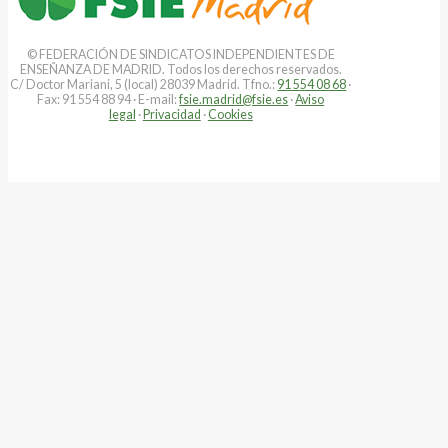
© FEDERACIÓN DE SINDICATOS INDEPENDIENTES DE
ENSEÑANZA DE MADRID. Todos los derechos reservados.
C/ Doctor Mariani, 5 (local) 28039 Madrid. Tfno.:
91 554 08 68
·
Fax: 91 554 88 94 · E-mail:
fsie.madrid@fsie.es
·
Aviso
legal
·
Privacidad
·
Cookies