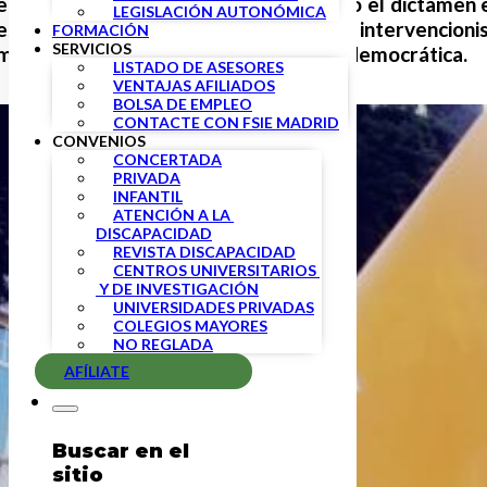
 el Pleno del Congreso haya aprobado el dictamen el
LEGISLACIÓN AUTONÓMICA
se su rechazo a una ley fuertemente intervencionis
FORMACIÓN
SERVICIOS
mento sin duda clave en una sociedad democrática.
LISTADO DE ASESORES
VENTAJAS AFILIADOS
BOLSA DE EMPLEO
CONTACTE CON FSIE MADRID
CONVENIOS
CONCERTADA
PRIVADA
INFANTIL
ATENCIÓN A LA 
DISCAPACIDAD
REVISTA DISCAPACIDAD
CENTROS UNIVERSITARIOS 
 Y DE INVESTIGACIÓN
UNIVERSIDADES PRIVADAS
COLEGIOS MAYORES
NO REGLADA
AFÍLIATE
Buscar en el
sitio