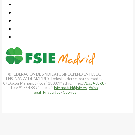
© FEDERACIÓN DE SINDICATOS INDEPENDIENTES DE
ENSEÑANZA DE MADRID. Todos los derechos reservados.
C/ Doctor Mariani, 5 (local) 28039 Madrid. Tfno.:
91 554 08 68
·
Fax: 91 554 88 94 · E-mail:
fsie.madrid@fsie.es
·
Aviso
legal
·
Privacidad
·
Cookies