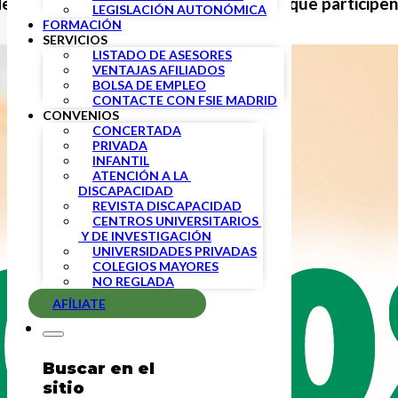
 debe proporcionar a los docentes para que participe
LEGISLACIÓN AUTONÓMICA
FORMACIÓN
SERVICIOS
LISTADO DE ASESORES
VENTAJAS AFILIADOS
BOLSA DE EMPLEO
CONTACTE CON FSIE MADRID
CONVENIOS
CONCERTADA
PRIVADA
INFANTIL
ATENCIÓN A LA 
DISCAPACIDAD
REVISTA DISCAPACIDAD
CENTROS UNIVERSITARIOS 
 Y DE INVESTIGACIÓN
UNIVERSIDADES PRIVADAS
COLEGIOS MAYORES
NO REGLADA
AFÍLIATE
Buscar en el
sitio