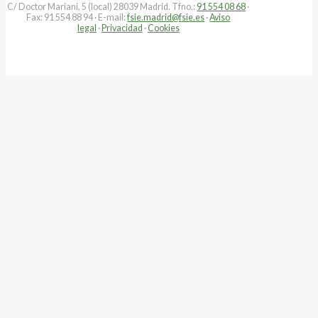
C/ Doctor Mariani, 5 (local) 28039 Madrid. Tfno.:
91 554 08 68
·
Fax: 91 554 88 94 · E-mail:
fsie.madrid@fsie.es
·
Aviso
legal
·
Privacidad
·
Cookies