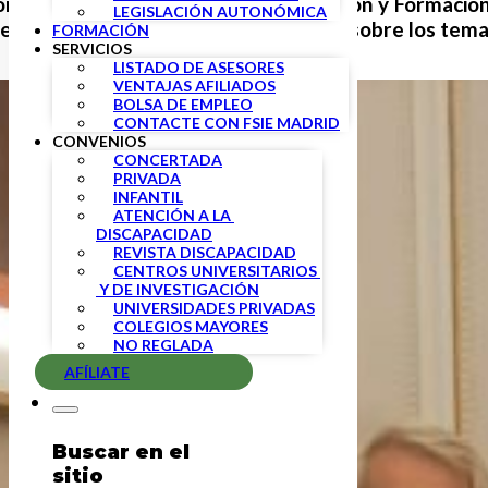
ión con la titular del Ministerio Educación y Formaci
LEGISLACIÓN AUTONÓMICA
 negociación para alcanzar acuerdos sobre los temas
FORMACIÓN
SERVICIOS
LISTADO DE ASESORES
VENTAJAS AFILIADOS
BOLSA DE EMPLEO
CONTACTE CON FSIE MADRID
CONVENIOS
CONCERTADA
PRIVADA
INFANTIL
ATENCIÓN A LA 
DISCAPACIDAD
REVISTA DISCAPACIDAD
CENTROS UNIVERSITARIOS 
 Y DE INVESTIGACIÓN
UNIVERSIDADES PRIVADAS
COLEGIOS MAYORES
NO REGLADA
AFÍLIATE
Buscar en el
sitio