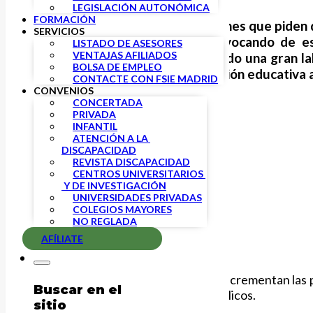
LEGISLACIÓN AUTONÓMICA
FORMACIÓN
FSIE, frente a otras organizaciones que piden q
SERVICIOS
de la demanda existente, provocando de es
LISTADO DE ASESORES
VENTAJAS AFILIADOS
profesionales que están haciendo una gran la
BOLSA DE EMPLEO
tener en cuenta en su planificación educativa 
CONTACTE CON FSIE MADRID
CONVENIOS
CONCERTADA
PRIVADA
INFANTIL
ATENCIÓN A LA 
DISCAPACIDAD
REVISTA DISCAPACIDAD
CENTROS UNIVERSITARIOS 
 Y DE INVESTIGACIÓN
UNIVERSIDADES PRIVADAS
COLEGIOS MAYORES
NO REGLADA
AFÍLIATE
Por eso, FSIE considera que si se incrementan las 
Buscar en el
solo creando plazas en centros públicos.
sitio