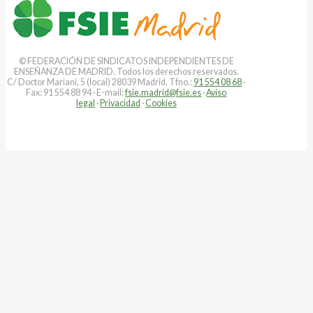
© FEDERACIÓN DE SINDICATOS INDEPENDIENTES DE
ENSEÑANZA DE MADRID. Todos los derechos reservados.
C/ Doctor Mariani, 5 (local) 28039 Madrid. Tfno.:
91 554 08 68
·
Fax: 91 554 88 94 · E-mail:
fsie.madrid@fsie.es
·
Aviso
legal
·
Privacidad
·
Cookies