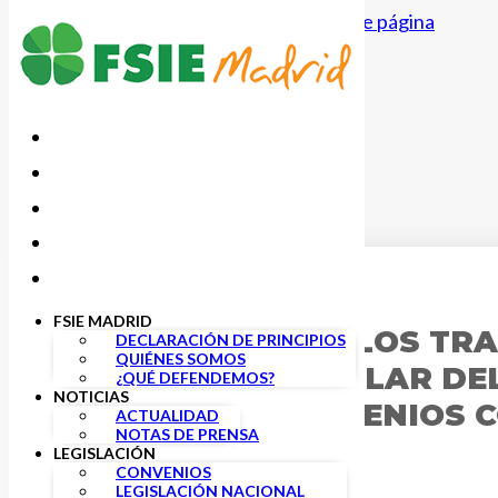
Saltar al contenido principal
Saltar al pie de página
23 ENERO, 2018
FSIE MADRID
FSIE DEFIENDE A LOS T
DECLARACIÓN DE PRINCIPIOS
QUIÉNES SOMOS
EL CONSEJO ESCOLAR DEL
¿QUÉ DEFENDEMOS?
NOTICIAS
SUSCRIBAN CONVENIOS C
ACTUALIDAD
NOTAS DE PRENSA
LEGISLACIÓN
CONVENIOS
LEGISLACIÓN NACIONAL