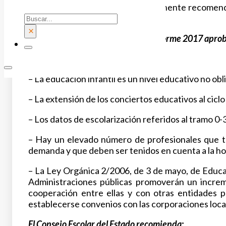
A este respecto, FSIE hizo la pertinente recomen
Buscar
que se tuviera en cuenta.
×
Leer texto íntegro recogido en el Informe 2017 aprob
Considerando que:
– La educación infantil es un nivel educativo no ob
– La extensión de los conciertos educativos al cicl
– Los datos de escolarización referidos al tramo 0
– Hay un elevado número de profesionales que tr
demanda y que deben ser tenidos en cuenta a la hora
– La Ley Orgánica 2/2006, de 3 de mayo, de Educaci
Administraciones públicas promoverán un incremen
cooperación entre ellas y con otras entidades pa
establecerse convenios con las corporaciones local
El Consejo Escolar del Estado recomienda: